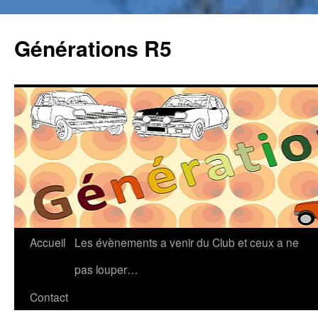
Générations R5
Accueil
Les évènements a venir du Club et ceux a ne
Aller
pas louper…
au
contenu
Contact