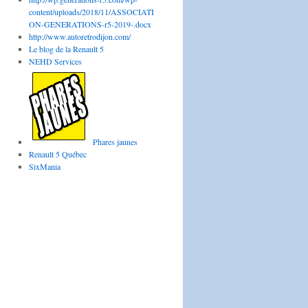
content/uploads/2018/11/ASSOCIATI
ON-GENERATIONS-r5-2019-.docx
http://www.autoretrodijon.com/
Le blog de la Renault 5
NEHD Services
Phares jaunes
Renault 5 Québec
SixMania