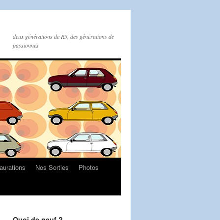
deux générations de R5, des générations de
passionnés
aurations
Nos Sorties
Photos
Quoi de neuf ?