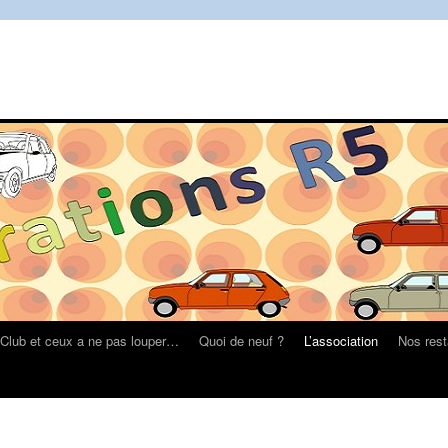
Club et ceux a ne pas louper…
Quoi de neuf ?
L’association
Nos rest