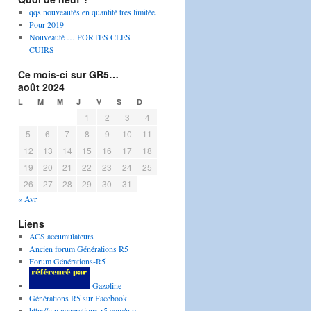
qqs nouveautés en quantité tres limitée.
Pour 2019
Nouveauté … PORTES CLES
CUIRS
Ce mois-ci sur GR5…
août 2024
L
M
M
J
V
S
D
1
2
3
4
5
6
7
8
9
10
11
12
13
14
15
16
17
18
19
20
21
22
23
24
25
26
27
28
29
30
31
« Avr
Liens
ACS accumulateurs
Ancien forum Générations R5
Forum Générations-R5
Gazoline
Générations R5 sur Facebook
http://wp.generations-r5.com/wp-